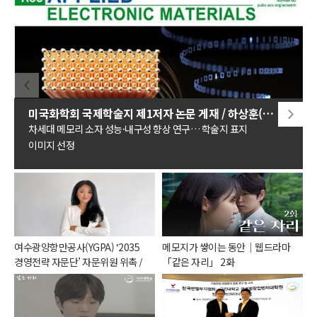
미국화학회 국제학술지 제1저자 논문 게재 / 하상훈(일반대학원 지능형반도체및디스플레이학과 석사과정) 학생
차세대 메모리 소자 성능·내구성 향상 연구… 학술지 표지
이미지 선정
여수광양항만공사(YGPA) ‘2035
메모지가 쌓이는 동안｜웹드라마
경영전략 자문단’ 자문위원 위촉 /
「같은 자리」 2화
오은영(KIBS) 교수