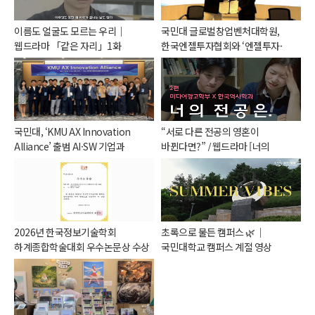
이름도 얼굴도 모르는 우리｜
국민대 글로벌창업벤처대학원,
웹드라마 「같은 자리」1화
한국엔젤투자협회와 ‘엔젤투자·
기술창업’ 공동연구 나선다
국민대, ‘KMU AX Innovation
“서로 다른 전공의 영혼이
Alliance’ 출범 AI·SW 기업과
바뀐다면?” / 웹드라마 [너의
산학협력 생태계 본격 구축
전공은.] 2편
2026년 한국정보기술학회
초록으로 물든 캠퍼스 🌿｜
하계종합학술대회 우수논문상 수상
국민대학교 캠퍼스 계절 영상
/ 백승훈(일반대학원
데이터사이언스학과 석사과정 24)
학생