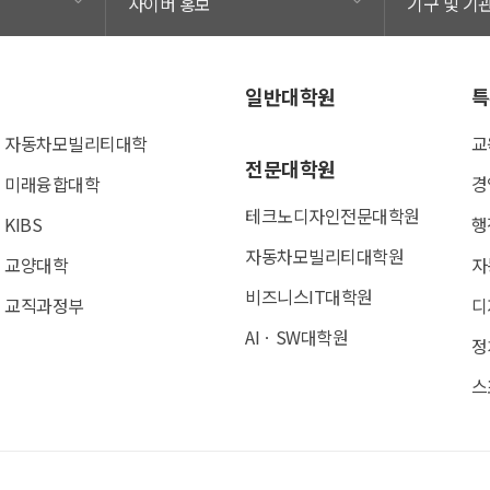
사이버 홍보
기구 및 기
일반대학원
특
자동차모빌리티대학
교
전문대학원
미래융합대학
경
테크노디자인전문대학원
KIBS
행
자동차모빌리티대학원
교양대학
자
비즈니스IT대학원
교직과정부
디
AIㆍSW대학원
정
스