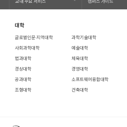
교내 주요 서비스
캠퍼스 가이드
대학
글로벌인문∙지역대학
과학기술대학
사회과학대학
예술대학
법과대학
체육대학
경상대학
경영대학
공과대학
소프트웨어융합대학
조형대학
건축대학