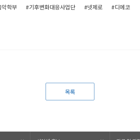
음악학부
#기후변화대응사업단
#넷제로
#디에코
목록