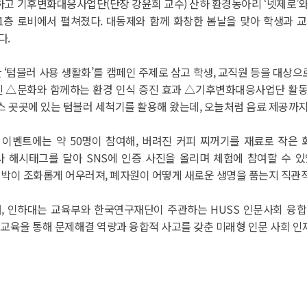
변화대응사업단(단장 강윤희 교수) 산하 환경동아리 ‘넷제로’와 ‘디에코’가 공
과 1층 로비에서 펼쳐졌다. 대동제와 함께 화창한 봄날을 맞아 학생과
다.
 ‘텀블러 사용 생활화’를 캠페인 주제로 삼고 학생, 교직원 등을 대상으
증진 △문화와 함께하는 환경 인식 증진 효과 △기후변화대응사업단 활동
퍼스 곳곳에 있는 텀블러 세척기를 활용해 왔는데, 오늘처럼 음료 제공까지
’ 이벤트에는 약 50명이 참여해, 버려진 커피 찌꺼기를 재료로 작은
사 해시태그를 달아 SNS에 인증 사진을 올리며 체험에 참여할 수 있었
커피박이 조화롭게 어우러져, 폐자원이 어떻게 새로운 생명을 품는지 직관
대, 인하대는 교육부와 한국연구재단이 주관하는 HUSS 인문사회 융
 교육을 통해 문제해결 역량과 융합적 사고를 갖춘 미래형 인문 사회 인