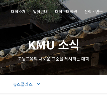
본문내용 바로가기
주메뉴 바로가기
푸터 바로가기
대학소개
입학안내
대학ㆍ대학원
산학ㆍ연구
KMU 소식
고등교육의 새로운 표준을 제시하는 대학
뉴스플러스