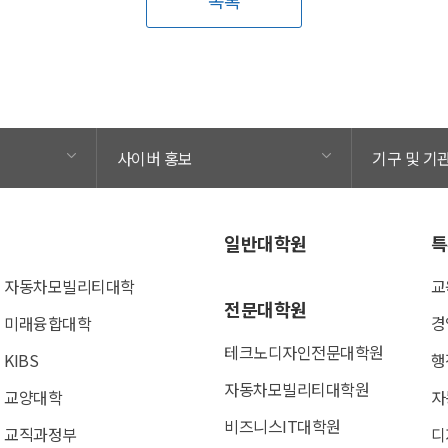
목록
사이버 홍보
기구 및 기
일반대학원
특
자동차모빌리티대학
교
전문대학원
미래융합대학
경
테크노디자인전문대학원
KIBS
행
자동차모빌리티대학원
교양대학
자
비즈니스IT대학원
교직과정부
디