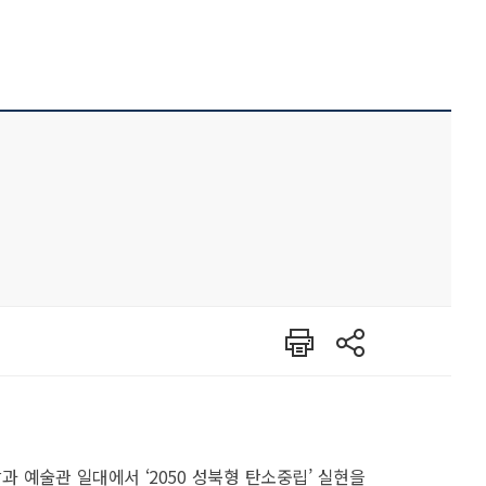
인쇄
공유
과 예술관 일대에서 ‘2050 성북형 탄소중립’ 실현을