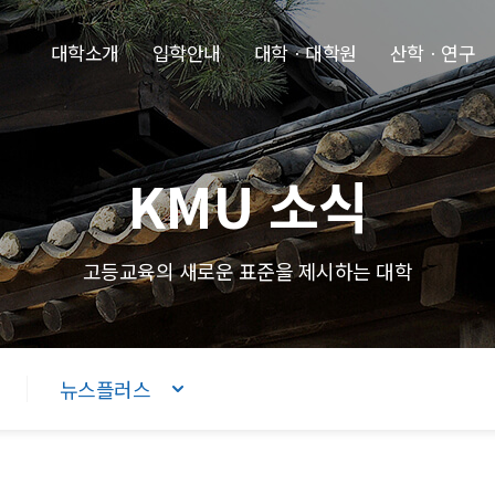
본문내용 바로가기
주메뉴 바로가기
푸터 바로가기
대학소개
입학안내
대학ㆍ대학원
산학ㆍ연구
KMU 소식
고등교육의 새로운 표준을 제시하는 대학
뉴스플러스