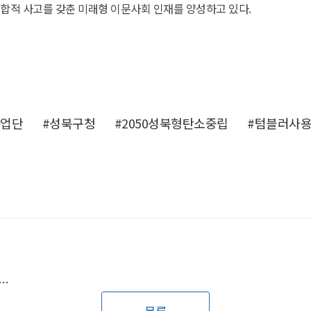
융합적 사고를 갖춘 미래형 이문사회 인재를 양성하고 있다.
사업단
#성북구청
#2050성북형탄소중립
#텀블러사
 가능성의 영역으로! AI디자인학과, 제1회 졸업작품 전시회 개최