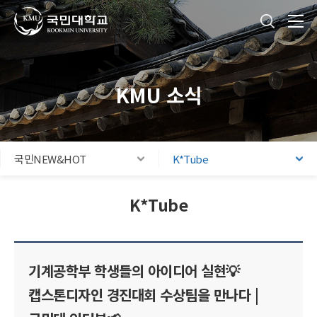
국민대학교
통합검색
본문내용 바로가기
주메뉴 바로가기
푸터 바로가기
KMU 소식
국민NEW&HOT
K*Tube
K*Tube
기계공학부 학생들의 아이디어 실현💡
캡스톤디자인 경진대회 수상팀을 만나다 |