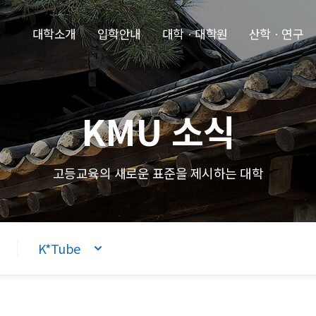
본문내용 바로가기
주메뉴 바로가기
푸터 바로가기
대학소개
입학안내
대학ㆍ대학원
산학ㆍ연구
KMU 소식
고등교육의 새로운 표준을 제시하는 대학
K*Tube