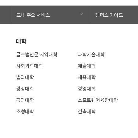
교내 주요 서비스
캠퍼스 가이드
대학
글로벌인문∙지역대학
과학기술대학
사회과학대학
예술대학
법과대학
체육대학
경상대학
경영대학
공과대학
소프트웨어융합대학
조형대학
건축대학