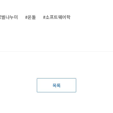
로벌나누미
#온돌
#소프트웨어학
목록