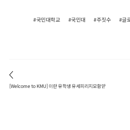
#국민대학교
#국민대
#주짓수
#글
[Welcome to KMU] 이란 유학생 유세피리지모함맏