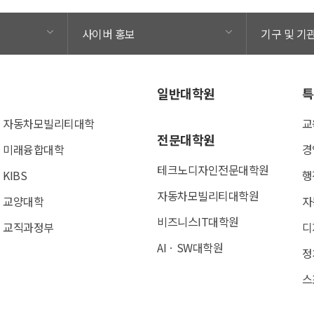
사이버 홍보
기구 및 기
일반대학원
특
자동차모빌리티대학
교
전문대학원
미래융합대학
경
테크노디자인전문대학원
KIBS
행
자동차모빌리티대학원
교양대학
자
비즈니스IT대학원
교직과정부
디
AIㆍSW대학원
정
스