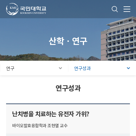
국민대학교
통합검색
본문내용 바로가기
주메뉴 바로가기
푸터 바로가기
산학ㆍ연구
연구
연구성과
연구성과
난치병을 치료하는 유전자 가위?
바이오발효융합학과 조현열 교수