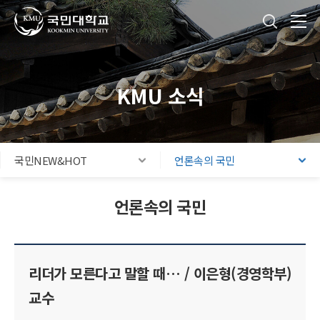
국민대학교
통합검색
본문내용 바로가기
주메뉴 바로가기
푸터 바로가기
KMU 소식
국민NEW&HOT
언론속의 국민
언론속의 국민
리더가 모른다고 말할 때… / 이은형(경영학부)
교수