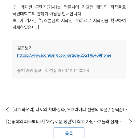
※ 게재한 콘텐츠(기사)는 언론사에 기고한 개인의 저작물로
국민대학교의 견해가 아님을 안내합니다.
※ 이 기사는 '뉴스콘텐츠 저작권 계약'으로 저작권을 확보하여
게재하였습니다.
원문보기:
https://www.joongang.co.kr/article/25214645#home
출처 중앙일보
작성일
2023.12.14 00:28
[세계와우리] 나토의 확대·강화, 우크라이나 전쟁의 역설 / 장덕준(유라시아학과) 교수
[은종학의 퍼스펙티브] ‘자유로운 청년’이 최고 자원…그들의 잠재력을 자극하라
목록