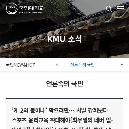
국민대학교
통합검색
본문내용 바로가기
주메뉴 바로가기
푸터 바로가기
KMU 소식
국민NEW&HOT
언론속의 국민
언론속의 국민
‘제 2의 윤이나’ 막으려면… 처벌 강화보다
스포츠 윤리교육 확대해야[최우열의 네버 업-