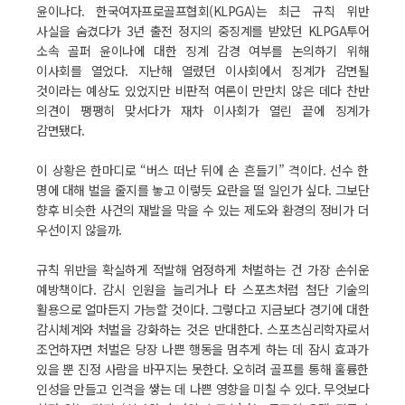
윤이나다. 한국여자프로골프협회(KLPGA)는 최근 규칙 위반
사실을 숨겼다가 3년 출전 정지의 중징계를 받았던 KLPGA투어
소속 골퍼 윤이나에 대한 징계 감경 여부를 논의하기 위해
이사회를 열었다. 지난해 열렸던 이사회에서 징계가 감면될
것이라는 예상도 있었지만 비판적 여론이 만만치 않은 데다 찬반
의견이 팽팽히 맞서다가 재차 이사회가 열린 끝에 징계가
감면됐다.
이 상황은 한마디로 “버스 떠난 뒤에 손 흔들기” 격이다. 선수 한
명에 대해 벌을 줄지를 놓고 이렇듯 요란을 떨 일인가 싶다. 그보단
향후 비슷한 사건의 재발을 막을 수 있는 제도와 환경의 정비가 더
우선이지 않을까.
규칙 위반을 확실하게 적발해 엄정하게 처벌하는 건 가장 손쉬운
예방책이다. 감시 인원을 늘리거나 타 스포츠처럼 첨단 기술의
활용으로 얼마든지 가능할 것이다. 그렇다고 지금보다 경기에 대한
감시체계와 처벌을 강화하는 것은 반대한다. 스포츠심리학자로서
조언하자면 처벌은 당장 나쁜 행동을 멈추게 하는 데 잠시 효과가
있을 뿐 진정 사람을 바꾸지는 못한다. 오히려 골프를 통해 훌륭한
인성을 만들고 인격을 쌓는 데 나쁜 영향을 미칠 수 있다. 무엇보다