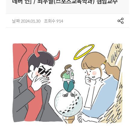
네버 인] / 최우열(스포츠교육학과) 겸임교수
공유
날짜
조회수
2024.01.30
914