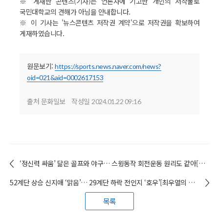
※ 게재한 콘텐츠(기사)는 언론사에 기고한 개인의 저작물로
국민대학교의 견해가 아님을 안내합니다.
※ 이 기사는 '뉴스콘텐츠 저작권 계약'으로 저작권을 확보하여
게재하였습니다.
원문보기:
https://sports.news.naver.com/news?
oid=021&aid=0002617153
출처 문화일보
작성일
2024.01.22 09:16
‘정신력 싸움’ 닮은 골프와 야구… 스윙동작 회전운동 원리도 같아[최우열의 네버 업-네버 인] / 최우열(스포츠교육학과) 겸임교수
52계단 상승 신지애 ‘맑음’… 29계단 하락 전인지 ‘호우’[최우열의 네버 업-네버 인] / 최우열(스포츠교육학과) 겸임교수
목록