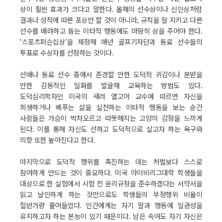
상이 훨씬 효과가 크다고 말한다. 올해의 선수상이나 신인상처럼
결과나 성적에 따른 포상만 할 것이 아니라, 규칙을 잘 지키고 다른
선수를 배려하고 돕는 이타적 행동에도 마땅히 상을 주어야 한다.
‘스포츠퍼슨십상’을 제정해 매년 골프기자단과 동료 선수들의
투표로 수상자를 선정하는 것이다.
선배나 동료 선수 중에서 존경할 만한 도덕적 귀감이나 본받을
만한 감동적인 일화를 발굴해 교육하는 방법도 있다.
도덕심리학자인 미국의 새러 앨고어 교수에 따르면 자신을
희생하거나 베푸는 삶을 실천하는 이타적 행동을 보는 순간
사람들은 가슴이 벅차오르고 따뜻해지는 고양의 감정을 느끼게
된다. 이를 통해 자신도 선하고 도덕적으로 살고자 하는 욕구와
의향 또한 높아진다고 한다.
마지막으로 도덕적 행위를 촉진하는 데는 처벌보다 스스로
참여하게 만드는 것이 중요하다. 미국 아이비리그대학 학생들을
대상으로 한 실험에서 시험 전 윤리규정을 준수하겠다는 서약서을
읽고 날인하게 하는 것만으로도 학생들의 부정행위 비율이
절반가량 줄어들었다. 인간에게는 자기 말과 행동에 일관성을
유지하고자 하는 본능이 있기 때문이다. 남은 속여도 자기 자신은