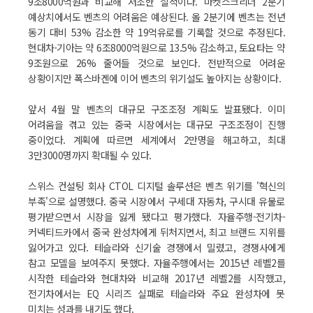
9조8000억원과 비교해 저조한 실적이다. 마켓스크리너 2분기
예상치에서도 벤츠의 어려움은 예상된다. 올 2분기에 벤츠는 전년
동기 대비 53% 감소한 약 19억유로를 기록할 것으로 추정된다.
현대차·기아는 약 6조8000억원으로 13.5% 감소하고, 토요타는 약
9조원으로 26% 줄어들 것으로 보인다. 전반적으로 어려운
상황이지만 폭스바겐에 이어 벤츠의 위기설도 높아지는 상황이다.
앞서 4월 말 벤츠의 대규모 구조조정 계획도 발표됐다. 이미
어려움을 겪고 있는 중국 시장에서는 대규모 구조조정이 진행
중이었다. 계획에 따르면 세계에서 2만명을 해고하고, 최대
3만3000명까지 확대될 수 있다.
스위스 컨설팅 회사 CTOL 디지털 솔루션은 벤츠 위기를 '혁신의
부족'으로 설명했다. 중국 시장에서 구세대 자동차, 구시대 유물로
평가받으면서 시장을 잃게 됐다고 평가했다. 자율주행-전기차-
커넥티드카에서 중국 완성차에게 뒤처지면서, 최고 브랜드 지위를
잃어가고 있다. 테슬라와 신기술 경쟁에서 밀렸고, 경쟁사에게
참고 모델을 보여주지 못했다. 자율주행에서는 2015년 레벨2를
시작한 테슬라와 현대차와 비교해 2017년 레벨2를 시작했고,
전기차에서는 EQ 시리즈 실패로 테슬라와 주요 완성차에 못
미치는 성과를 내기도 했다.