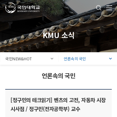
국민대학교
통합검색
본문내용 바로가기
주메뉴 바로가기
푸터 바로가기
KMU 소식
국민NEW&HOT
언론속의 국민
언론속의 국민
[정구민의 테크읽기] 벤츠의 고전, 자동차 시장
시사점 / 정구민(전자공학부) 교수