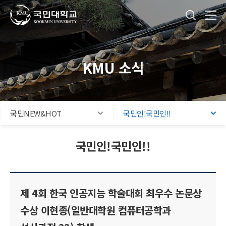
국민대학교
통합검색
본문내용 바로가기
주메뉴 바로가기
푸터 바로가기
KMU 소식
국민NEW&HOT
국민인!국민인!!
국민인!국민인!!
제 4회 한국 인공지능 학술대회 최우수 논문상
수상 이현종(일반대학원 컴퓨터공학과