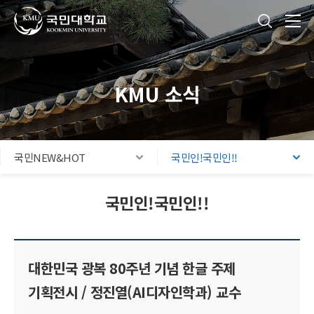
국민대학교
통합검색
본문내용 바로가기
주메뉴 바로가기
푸터 바로가기
KMU 소식
국민NEW&HOT
국민인!국민인!!
국민인!국민인!!
대한민국 광복 80주년 기념 한글 주제
기획전시 / 정진열(AI디자인학과) 교수