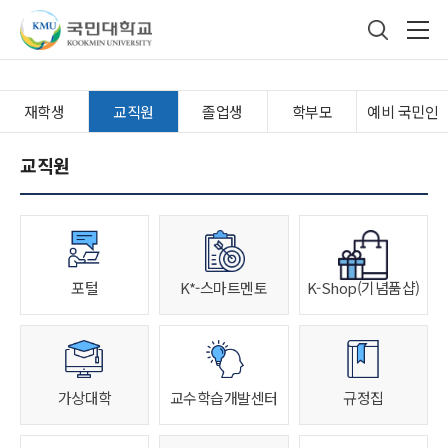
국민대학교
통합검색
본문내용 바로가기
주메뉴 바로가기
푸터 바로가기
재학생
교직원
졸업생
학부모
예비 국민인
교직원
포털
K*-스마트멘토
K-Shop(기념품샵)
가상대학
교수학습개발센터
규정집