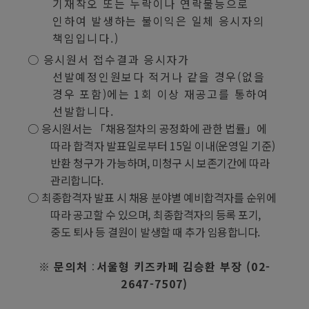
기재착오 또는 누락이나 연락불능으로
인하여 발생하는 불이익은 일체 응시자의
책임입니다
.)
○
응시원서 접수결과 응시자가
선발예정인원보다 적거나 같을 경우
(
없을
경우 포함
)
에는
1
회 이상 재공고를 통하여
선발합니다
.
○
응시원서는
「
채용절차의 공정화에 관한 법률
」
에
따라 합격자 발표일로부터
15
일 이내
(
운영일 기준
)
반환 청구가 가능하며
,
미청구 시 보존기간에 따라
관리합니다
.
○
최종합격자 발표 시 채용 분야별 예비합격자를 순위에
따라 공고할 수 있으며
,
최종합격자의 등록 포기
,
중도 퇴사 등 결원이 발생할 때 추가 임용합니다
.
※
문의처
서울형 키즈카페 김승환 부장
(02-
:
2647-7507)