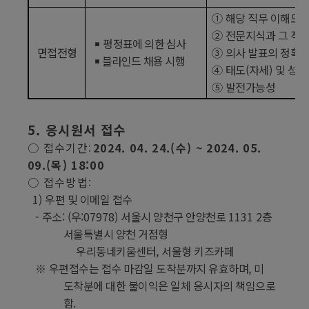
①
해당 직무 이해도
②
전문지식과 그 적용
￭
평정표에 의한 심사
면접전형
③
의사 발표의 정확
￭
블라인드 채용 시행
④
태도
(
자세
)
및 성실
⑤
발전가능성
5.
응시원서 접수
○
접수기간
2024. 04. 24.(
수
) ~ 2024. 05.
:
09.(
목
) 18:00
○
접수방법
:
1)
우편 및 이메일 접수
-
주소
: (
우
:07978)
서울시 양천구 안양천로
1131 2
층
서울특별시 양천 거점형
우리동네키움센터
,
서울형 키즈카페
※
우편접수는 접수 마감일 도착분까지 유효하며
,
미
도착분에 대한 불이익은 일체 응시자의 책임으로
함
.