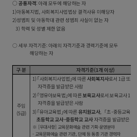
○
공통자격
:
아래 모두에 해당하는 자
1)
아동복지법
,
사회복지사업법상 결격사유 미해당자
2)
성범죄 및 아동학대 관련 성범죄 사실이 없는 자
3)
학력 및 성별 제한 없음
○
세부 자격기준
아래의 자격기준과 경력기준에 모두
:
해당하는 자
구 분
자격기준
(1
개 이상
)
1)
｢
사회복지사업법
｣
에 따른
사회복지사
로서
1
급 또는
자격증을 발급받은 사람
2)
｢
영유아보육법
｣
에 따른
보육교사
로서 보육교사
1
급
자격증을 발급받은 사람
주임
3)
｢
유아교육법
｣
에 따른
유치원교사
,
「
초
･
중등교육법
(5
급
)
초등학교 교사
･
중등학교 교사
자격증을 발급받은 사
※
[
우대사항
]
교육문화예술 관련 기획
·
운영분야
-
교육문화예술 관련 기관
,
단체 등 동종 기관 경력자