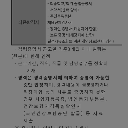
-
최종학교
/
학위 졸업증명서
-
서약서
(
센터 양식
)
-
주민등록등본
최종합격자
채용신체검사서
-
장애인 증명서
(
해당자에 한함
)
-
보훈 증명서
(
해당자에 한함
)
결격사유조회를 위한 개인정보
(
센터 양식
)
-
경력증명서 공고일 기준
3
개월 이내 발행분
(
원본
)
에 한해 인정
-
근무기간
,
직위
,
직급 및 담당업무를 정확히
기재
-
경력은 경력증명서에 의하여 증명이 가능한
것만 인정
하며
,
경력내용이
불분명하거나
직장폐업 등의 사유로 증명하지 못한
경우 사업자등록증
,
법인등기부등본
,
건강보험자격득실확인서
(
국민건강보험공단 발급
)
등 자료
제출
※
응시원서
,
이력서 및 자기소개서
,