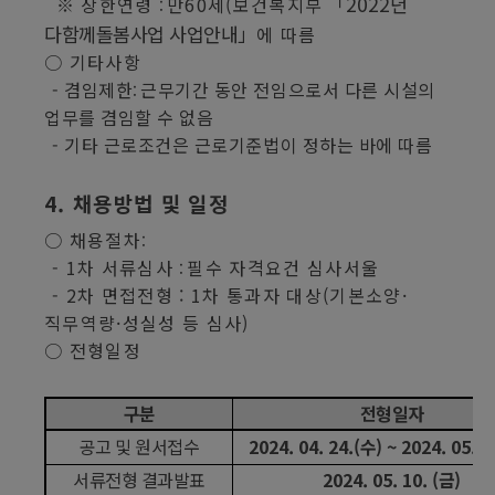
「
2022
년
※
상한연령
만
60
세
(
보건복지부
:
다함께돌봄사업 사업안내
」
에 따름
○
기타사항
-
겸임제한
근무기간 동안 전임으로서 다른 시설의
:
업무를 겸임할 수 없음
-
기타 근로조건은 근로기준법이 정하는 바에 따름
4.
채용방법 및 일정
○
채용절차
:
- 1
차 서류심사
필수 자격요건 심사서울
:
- 2
차 면접전형
: 1
차 통과자 대상
(
기본소양
·
직무역량
·
성실성 등 심사
)
○
전형일정
구분
전형일자
공고 및 원서접수
2024. 04. 24.(
수
) ~ 2024. 05. 0
서류전형 결과발표
2024. 05. 10. (
금
)