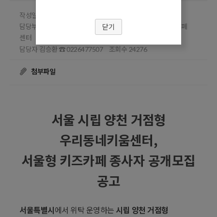
작성일 2024.04.26
담당부서 시립 양천 거점형 우리동네키움센터 서울형 키즈카페
닫기
센터
담당자 김승환
조회수
☎ 0226477507
24276
첨부파일
서울 시립 양천 거점형
우리동네키움센터
,
서울형 키즈카페
종사자 공개모집
공고
서울특별시
에서 위탁 운영하는
시립 양천 거점형