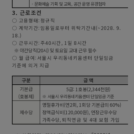
-
문화예술 기획 및 교육
,
공간 운영 유경험자
3.
근로조건
○
고용형태
정규직
:
○
계약기간
임용일로부터 위탁기간내
(~2028. 9.
:
18.)
○
근무시간
주
40
시간
, 1
일
8
시간
:
※
야간당직
(20
시
)
및 토요일 교대 근무 필수
○
월 급여
서울시 우리동네키움센터 단일임금
:
기준에 의거 지급
구분
금 액
기본급
5
급
: 1
호봉
(2,344
천원
)
(
호봉제
)
※
서울시 우리동네키움센터 단일임금 기준
명절휴가비
(
연
2
회
, 1
회당 기본급의
60%)
제수당
정액급식비
(120,000
원
),
연장근무수당
가족수당
,
퇴직연금 및
4
대 보험 가입