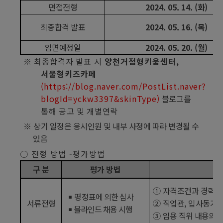
면접전형
2024. 05. 14. (
화
)
최종합격 발표
2024. 05. 16. (
목
)
임면예정일
2024. 05. 20. (
월
)
※
최종합격자 발표 시
양천거점형키움센터
,
서울형키즈카페
(https://blog.naver.com/PostList.naver?
blogId=yckw3397&skinType)
블로그
를
통해 공고 및 개별연락
※
상기 일정은 응시인원 및 내부 사정에 따라 변경될 수
있음
○
전형 방법
-
평가방법
구 분
평가 방법
①
자격조건과 경력
￭
평정표에 의한 심사
서류전형
②
직업관
,
입사동기 
￭
블라인드 채용 시행
③
임용 직위 내용의 