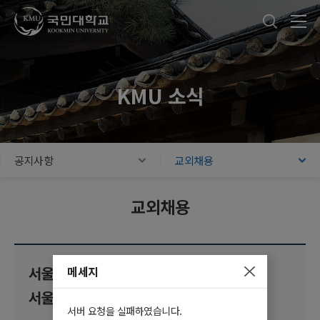
국민대학교
통합검색
본문내용 바로가기
주메뉴 바로가기
푸터 바로가기
KMU 소식
공지사항
교외채용
교외채용
메세지
서울 시립 양천 거점형 우리동네키움센터,
서울형 키즈카페 종사자 공개모집
서버 요청을 실패하였습니다.