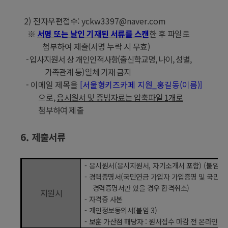
2)
전자우편접수
: yckw3397@naver.com
※
서명 또는 날인 기재된 서류를 스캔
한 후 파일로
첨부하여 제출
(
서명 누락 시 무효
)
-
입사지원서 상 개인인적사항
(
출신학교명
,
나이
,
성별
,
가족관계 등
)
일체 기재 금지
-
이메일 제목을
[
서울형키즈카페 지원
_
홍길동
(
이름
)]
으로
,
응시원서 및 증빙자료는 압축파일
1
개로
첨부하여 제출
6.
제출서류
-
응시원서
(
응시지원서
,
자기소개서 포함
) (
붙임
1,
-
경력증명서
(
국민연금 가입자 가입증명 및 국민건
경력증명서만 있을 경우 합격취소
)
지원시
-
자격증 사본
-
개인정보동의서
(
붙임
3)
-
보훈 가산점 해당자
:
원서접수 마감 전 온라인 접