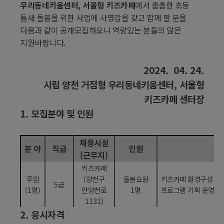
우리동네키움센터
,
서울형 키즈카페
에서 촘촘한 초등
틈새 돌봄을 위한 사업에 사명감을 갖고 함께 할 분을
다음과 같이 공개모집하오니 역량있는 분들의 많은
지원바랍니다
.
2024. 04. 24.
시립 양천 거점형 우리동네키움센터
,
서울형
키즈카페 센터장
1.
모집분야 및 인원
채용시설
분 야
직급
인원
담
(
근무지
)
키즈카페
주임
(
양천구
돌봄요원
키즈카페 환경구성
5
급
(1
명
)
안양천로
1
명
프로그램 기획 운영
,
1131)
2.
응시자격