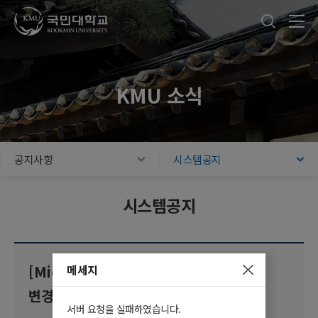
국민대학교
통합검색
본문내용 바로가기
주메뉴 바로가기
푸터 바로가기
KMU 소식
공지사항
시스템공지
시스템공지
메세지
[Microsoft 365] 마이크로소프트사 정책
변경에 따른 OneDrive 정리 안내
서버 요청을 실패하였습니다.