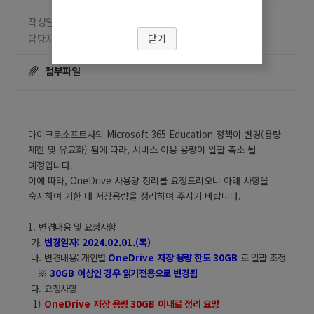
작성일 2024.01.18
담당부서 정보시스템팀
닫기
담당자 이은정
조회수
☎ 02-910-5632
17275
첨부파일
마이크로소프트사의 Microsoft 365 Education 정책이 변경
(
용량
제한 및 유료화
)
됨에 따라
, 서비스 이용 용량이 일괄 축소 될
예정입니다.
이에 따라, OneDrive 사용량 정리를 요청드리오니 아래 사항을
숙지하여 기한 내 저장용량을 정리하여 주시기 바랍니다.
1.
변경내용 및 요청사항
가
.
변경일자
: 2024.02.01.(
목
)
나
.
변경내용: 개인별
OneDrive
저장 용량 한도
30GB
로 일괄 조정
※
30GB
이상인 경우 읽기전용으로 변경됨
다
.
요청사항
1)
OneDrive
저장 용량
30GB
이내로 정리 요망