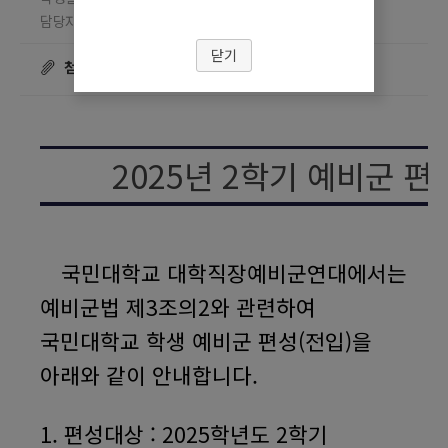
담당자 이원진
조회수
☎ 02-910-4207
19285
닫기
첨부파일
2025
년
2
학기 예비군 편
국민대학교 대학직장예비군연대에서는
예비군법 제
3
조의
2
와 관련하여
국민대학교 학생 예비군 편성
(
전입
)
을
아래와 같이 안내합니다
.
1.
편성대상
: 2025
학년도
2
학기