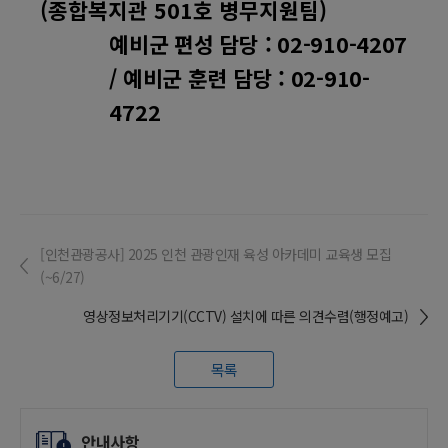
(
종합복지관
501
호 병무지원팀
)
예비군 편성 담당
: 02-910-4207
/
예비군 훈련 담당
: 02-910-
4722
[인천관광공사] 2025 인천 관광인재 육성 아카데미 교육생 모집
(~6/27)
영상정보처리기기(CCTV) 설치에 따른 의견수렴(행정예고)
목록
안내사항