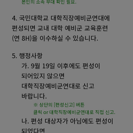
본인의 소속 부대 확인 필요
.
4.
국민대학교 대학직장예비군연대에
편성되면 교내 대학 예비군 교육훈련
(
연
8H)
을 이수하실 수 있습니다
.
5.
행정사항
가
. 9
월
19
일 이후에도 편성이
되어있지 않으면
대학직장예비군연대로 신고
바랍니다
.
※
상단의
[
편성신고
]
버튼
클릭
or
대학직장예비군연대로 직접 신고
.
나
.
편성 대상자가 아님에도 편성이
되었다면