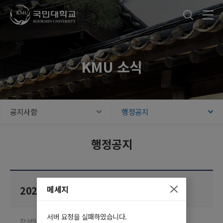
국민대학교
통합검색
본문내용 바로가기
주메뉴 바로가기
푸터 바로가기
KMU 소식
공지사항
행정공지
행정공지
메세지
2025년 2학기 예비군 편성(전입) 안내
서버 요청을 실패하였습니다.
작성일 2025.06.23
담당부서 병무지원팀