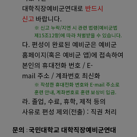
대학직장예비군연대로
반드시
신고
바랍니다
.
※
신고 누락
/
지연 시 관련 법령
(
예비군법
제
15
조
12
항
)
에 따라 처벌받을 수 있습니다
.
다
.
편성이 완료된 예비군은 예비군
홈페이지
(
혹은 예비군 앱
)
에 접속하여
본인의 휴대전화 번호
/ E-
mail
주소
/
계좌번호 최신화
※
작성한 휴대전화 번호와
E-mail
주소로
훈련 안내
,
계좌번호로 훈련 보상비 입금
.
라
.
졸업
,
수료
,
휴학
,
제적 등의
사유로 편성 제외
(
전출
) :
직권 처리
문의
국민대학교 대학직장예비군연대
: