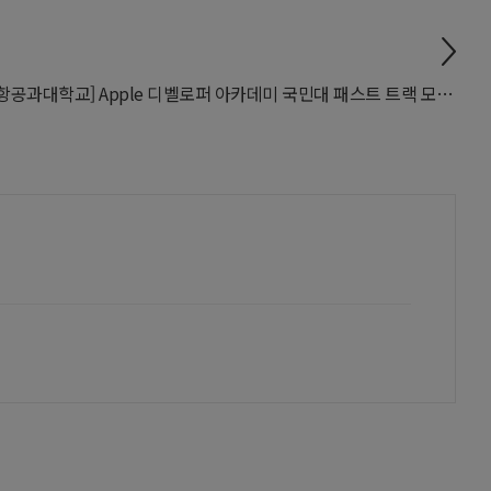
[포항공과대학교] Apple 디벨로퍼 아카데미 국민대 패스트 트랙 모집(~6/5)