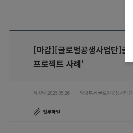
[마감][글로벌공생사업단]글
프로젝트 사례'
작성일 2025.05.26
담당부서 글로벌공생사업단
첨부파일