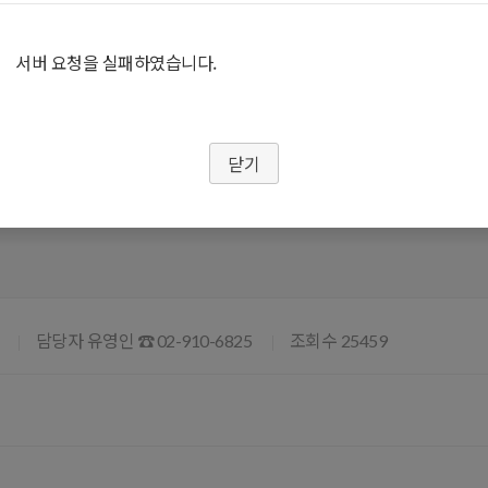
특강공지
서버 요청을 실패하였습니다.
닫기
로벌공생데이 특강 '국제개발협력 진로
담당자 유영인
조회수
☎ 02-910-6825
25459