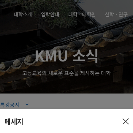
본문내용 바로가기
주메뉴 바로가기
푸터 바로가기
대학소개
입학안내
대학ㆍ대학원
산학ㆍ연구
KMU 소식
고등교육의 새로운 표준을 제시하는 대학
특강공지
메세지