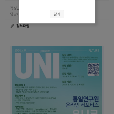
작성일 2025.07.15
담당부서 통일연구원
닫기
담당자 전원민
조회수
☎ 0220238143
21671
첨부파일