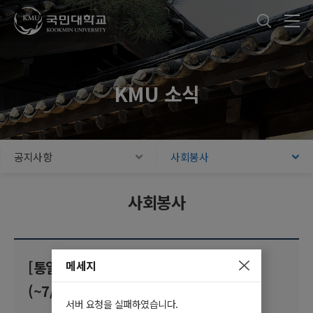
국민대학교
통합검색
본문내용 바로가기
주메뉴 바로가기
푸터 바로가기
KMU 소식
공지사항
사회봉사
사회봉사
메세지
[통일연구원] 온라인 서포터즈 1기 모집
(~7/27)
서버 요청을 실패하였습니다.