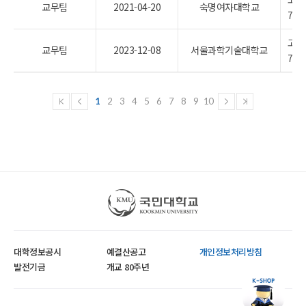
교무팀
2021-04-20
숙명여자대학교
7조
고등
교무팀
2023-12-08
서울과학기술대학교
7조
1
2
3
4
5
6
7
8
9
10
국민대학교
대학정보공시
예결산공고
개인정보처리방침
발전기금
개교 80주년