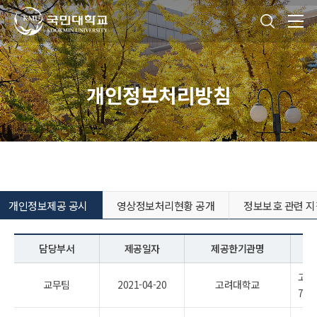
국민대학교
통합검색
본문내용 바로가기
주메뉴 바로가기
푸터 바로가기
개인정보처리방침
개인정보제공 공시
영상정보처리현황 공개
정보보호 관련 지
담당부서
제공일자
제공한기관명
고등
교무팀
2021-04-20
고려대학교
7조