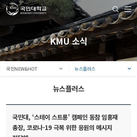
국민대학교
통합검색
본문내용 바로가기
주메뉴 바로가기
푸터 바로가기
KMU 소식
국민NEW&HOT
뉴스플러스
뉴스플러스
국민대, ‘스테이 스트롱’ 캠페인 동참 임홍재
총장, 코로나-19 극복 위한 응원의 메시지