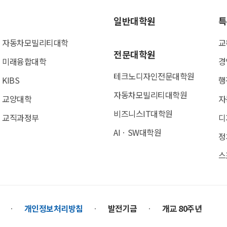
일반대학원
특
자동차모빌리티대학
교
전문대학원
미래융합대학
경
테크노디자인전문대학원
KIBS
행
자동차모빌리티대학원
교양대학
자
비즈니스IT대학원
교직과정부
디
AIㆍSW대학원
정
스
개인정보처리방침
발전기금
개교 80주년