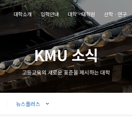
본문내용 바로가기
주메뉴 바로가기
푸터 바로가기
대학소개
입학안내
대학ㆍ대학원
산학ㆍ연구
KMU 소식
고등교육의 새로운 표준을 제시하는 대학
뉴스플러스