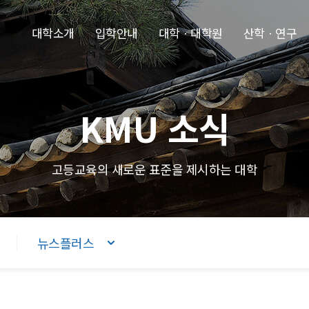
본문내용 바로가기
주메뉴 바로가기
푸터 바로가기
대학소개
입학안내
대학ㆍ대학원
산학ㆍ연구
KMU 소식
고등교육의 새로운 표준을 제시하는 대학
뉴스플러스