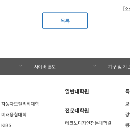
목록
사이버 홍보
기구 및 기
일반대학원
특
자동차모빌리티대학
교
전문대학원
미래융합대학
경
테크노디자인전문대학원
KIBS
행