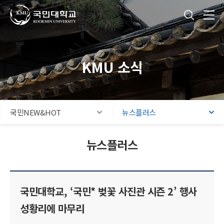
국민대학교
통합검색
본문내용 바로가기
주메뉴 바로가기
푸터 바로가기
KMU 소식
국민NEW&HOT
뉴스플러스
뉴스플러스
국민대학교, ‘국민* 벚꽃 사진관 시즌 2’ 행사
성황리에 마무리