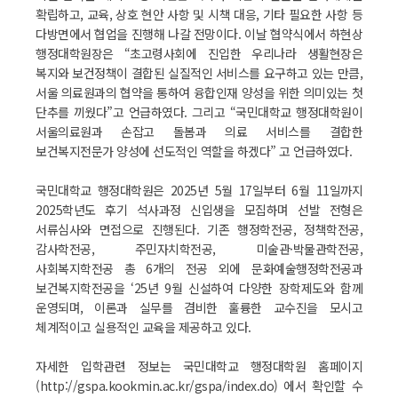
확립하고, 교육, 상호 현안 사항 및 시책 대응, 기타 필요한 사항 등
다방면에서 협업을 진행해 나갈 전망이다. 이날 협약식에서 하현상
행정대학원장은 “초고령사회에 진입한 우리나라 생활현장은
복지와 보건정책이 결합된 실질적인 서비스를 요구하고 있는 만큼,
서울 의료원과의 협약을 통하여 융합인재 양성을 위한 의미있는 첫
단추를 끼웠다”고 언급하였다. 그리고 “국민대학교 행정대학원이
서울의료원과 손잡고 돌봄과 의료 서비스를 결합한
보건복지전문가 양성에 선도적인 역할을 하겠다” 고 언급하였다.
국민대학교 행정대학원은 2025년 5월 17일부터 6월 11일까지
2025학년도 후기 석사과정 신입생을 모집하며 선발 전형은
서류심사와 면접으로 진행된다. 기존 행정학전공, 정책학전공,
감사학전공, 주민자치학전공, 미술관·박물관학전공,
사회복지학전공 총 6개의 전공 외에 문화예술행정학전공과
보건복지학전공을 ‘25년 9월 신설하여 다양한 장학제도와 함께
운영되며, 이론과 실무를 겸비한 훌륭한 교수진을 모시고
체계적이고 실용적인 교육을 제공하고 있다.
자세한 입학관련 정보는 국민대학교 행정대학원 홈페이지
(http://gspa.kookmin.ac.kr/gspa/index.do) 에서 확인할 수