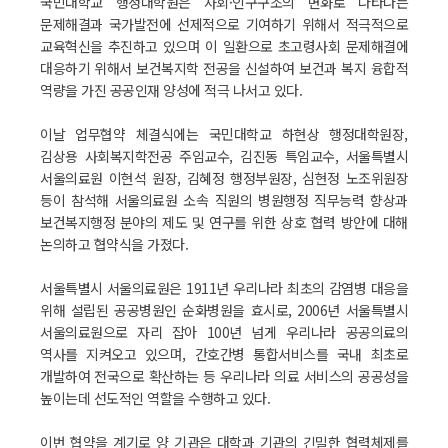
국민대학교 행정대학원은 사회·인구구조의 변화로 나타나는
문제해결과 국가발전에 선제적으로 기여하기 위해서 적극적으로
교육혁신을 추진하고 있으며 이 일환으로 초고령사회 문제해결에
대응하기 위해서 보건복지학 전공을 신설하여 보건과 복지 융합적
역량을 가진 공공인재 양성에 적극 나서고 있다.
이날 업무협약 체결식에는 국민대학교 하현상 행정대학원장,
김상용 사회복지학전공 주임교수, 김진동 특임교수, 서울특별시
서울의료원 이현석 원장, 김혜정 행정부원장, 심현정 노조위원장
등이 참석해 서울의료원 소속 직원의 병원행정 직무능력 향상과
보건복지행정 분야의 제도 및 연구를 위한 상호 협력 방안에 대해
논의하고 협약식을 가졌다.
서울특별시 서울의료원은 1911년 우리나라 최초의 감염병 대응을
위해 설립된 공공병원인 순화병원을 효시로, 2006년 서울특별시
서울의료원으로 자리 잡아 100년 넘게 우리나라 공공의료의
역사를 지켜오고 있으며, 간호간병 통합서비스를 국내 최초로
개발하여 전국으로 확산하는 등 우리나라 의료 서비스의 공공성을
높이는데 선도적인 역할을 수행하고 있다.
이번 협약을 계기로 양 기관은 대학과 기관의 긴밀한 협력체제를