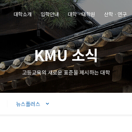
본문내용 바로가기
주메뉴 바로가기
푸터 바로가기
대학소개
입학안내
대학ㆍ대학원
산학ㆍ연구
KMU 소식
고등교육의 새로운 표준을 제시하는 대학
뉴스플러스