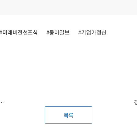
#미래비전선포식
#동아일보
#기업가정신
, 런던 Middlesex University와 SGE를 통한 국제교류 시작
목록