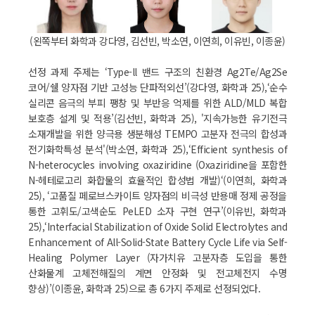
(왼쪽부터 화학과 강다영, 김선빈, 박소연, 이연희, 이유빈, 이종윤)
선정 과제 주제는 ‘Type-ll 밴드 구조의 친환경 Ag2Te/Ag2Se
코어/쉘 양자점 기반 고성능 단파적외선’(강다영, 화학과 25),‘순수
실리콘 음극의 부피 팽창 및 부반응 억제를 위한 ALD/MLD 복합
보호층 설계 및 적용’(김선빈, 화학과 25), '지속가능한 유기전극
소재개발을 위한 양극용 생분해성 TEMPO 고분자 전극의 합성과
전기화학특성 분석'(박소연, 화학과 25),‘Efficient synthesis of
N-heterocycles involving oxaziridine (Oxaziridine을 포함한
N-헤테로고리 화합물의 효율적인 합성법 개발)‘(이연희, 화학과
25), ‘고품질 페로브스카이트 양자점의 비극성 반용매 정제 공정을
통한 고휘도/고색순도 PeLED 소자 구현 연구’(이유빈, 화학과
25),‘Interfacial Stabilization of Oxide Solid Electrolytes and
Enhancement of All-Solid-State Battery Cycle Life via Self-
Healing Polymer Layer (자가치유 고분자층 도입을 통한
산화물계 고체전해질의 계면 안정화 및 전고체전지 수명
향상)’(이종윤, 화학과 25)으로 총 6가지 주제로 선정되었다.