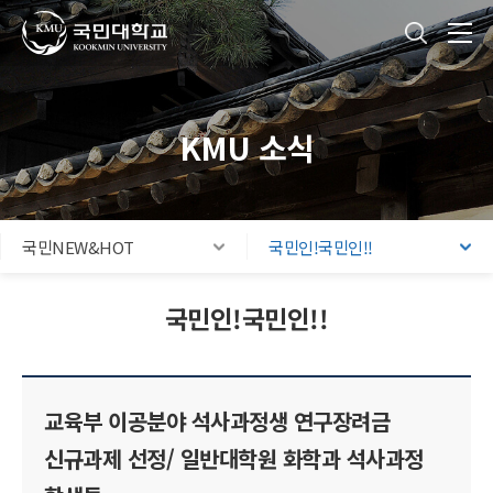
국민대학교
통합검색
본문내용 바로가기
주메뉴 바로가기
푸터 바로가기
KMU 소식
국민NEW&HOT
국민인!국민인!!
국민인!국민인!!
교육부 이공분야 석사과정생 연구장려금
신규과제 선정/ 일반대학원 화학과 석사과정