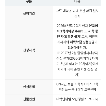
구분
내용
교류 대학별 교내 추천 마감 일시
신청기간
까지
2026학년도 2학기 현재
본교에
서 2학기이상 수료
하고,
재학 중
인 자(휴학생 불가)
로서, 직전학
기까지의
취득학점 평점평균
이
3.0 이상
인 자.
신청자격
※ 2027년 2월 졸업심사대상자
신청 불가(2026-2학기가 8차 학
기(5년제 학과는 10차학기)이상
학기에 재학 중인 학생 신청 불
가)
ON국민 포털→ 학사서비스→학
신청방법
적정보→ 국내대학 교류신청
선발인원
대학단위별 모집정원의 3%이내