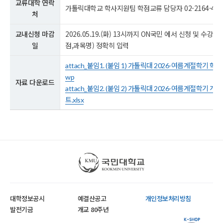
교류대학 연락
가톨릭대학교 학사지원팀 학점교류 담당자 02-2164-404
처
교내신청 마감
2026.05.19.(화) 13시까지 ON국민 에서 신청 및 수강
일
점,과목명) 정확히 입력
attach_붙임1. (붙임 1) 가톨릭대 2026-여름계절학기 학
wp
자료 다운로드
attach_붙임2. (붙임 2) 가톨릭대 2026-여름계절학기 개
트.xlsx
국민대학교
대학정보공시
예결산공고
개인정보처리방침
발전기금
개교 80주년