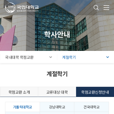
국민대학교
통합검색
본문내용 바로가기
주메뉴 바로가기
푸터 바로가기
학사안내
국내대학 학점교환
계절학기
계절학기
학점교환 소개
교류대상 대학
학점교환신청안내
가톨릭대학교
강남대학교
건국대학교