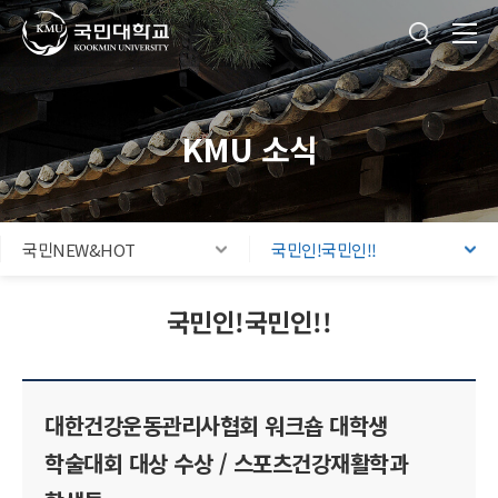
국민대학교
통합검색
본문내용 바로가기
주메뉴 바로가기
푸터 바로가기
KMU 소식
국민NEW&HOT
국민인!국민인!!
국민인!국민인!!
대한건강운동관리사협회 워크숍 대학생
학술대회 대상 수상 / 스포츠건강재활학과