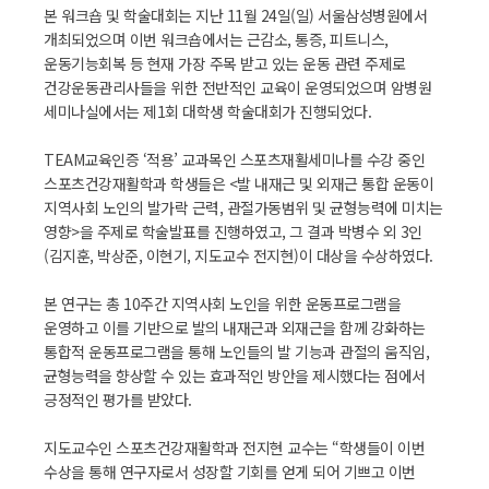
본 워크숍 및 학술대회는 지난 11월 24일(일) 서울삼성병원에서
개최되었으며 이번 워크숍에서는 근감소, 통증, 피트니스,
운동기능회복 등 현재 가장 주목 받고 있는 운동 관련 주제로
건강운동관리사들을 위한 전반적인 교육이 운영되었으며 암병원
세미나실에서는 제1회 대학생 학술대회가 진행되었다.
TEAM교육인증 ‘적용’ 교과목인 스포츠재활세미나를 수강 중인
스포츠건강재활학과 학생들은 <발 내재근 및 외재근 통합 운동이
지역사회 노인의 발가락 근력, 관절가동범위 및 균형능력에 미치는
영향>을 주제로 학술발표를 진행하였고, 그 결과 박병수 외 3인
(김지훈, 박상준, 이현기, 지도교수 전지현)이 대상을 수상하였다.
본 연구는 총 10주간 지역사회 노인을 위한 운동프로그램을
운영하고 이를 기반으로 발의 내재근과 외재근을 함께 강화하는
통합적 운동프로그램을 통해 노인들의 발 기능과 관절의 움직임,
균형능력을 향상할 수 있는 효과적인 방안을 제시했다는 점에서
긍정적인 평가를 받았다.
지도교수인 스포츠건강재활학과 전지현 교수는 “학생들이 이번
수상을 통해 연구자로서 성장할 기회를 얻게 되어 기쁘고 이번