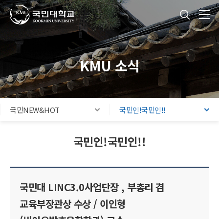
국민대학교
통합검색
본문내용 바로가기
주메뉴 바로가기
푸터 바로가기
KMU 소식
국민NEW&HOT
국민인!국민인!!
국민인!국민인!!
국민대 LINC3.0사업단장 , 부총리 겸
교육부장관상 수상 / 이인형