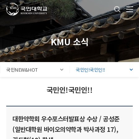
국민대학교
통합검색
본문내용 바로가기
주메뉴 바로가기
푸터 바로가기
KMU 소식
국민NEW&HOT
국민인!국민인!!
국민인!국민인!!
대한약학회 우수포스터발표상 수상 / 공성준
(일반대학원 바이오의약학과 박사과정 17),