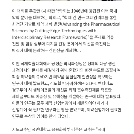
이 대회를 주관한 (사)대한약학회는 1946년에 창립된 이래 국내
약학 분야를 대표하는 학회로, “학제 간 연구 프레임워크를 통한
최첨단 기술로 제약 과학 발전(Advancing the Pharmaceutical
Sciences by Cutting-Edge Technologies with
Interdisciplinary Research Frameworks)”을 주제로 약물
전달 및 임상 실무와 디지털 건강 분야에서 혁신을 촉진하는
방식에 대해 논의하는 컨벤션을 개최했다.
이번 국제학술대회에서 공성준 박사과정생은 정제의 대량 생산
과정에서의 문제를 해결하기 위해 혼합기의 회전 속도를 조절하여
최종 의약품의 QbD기반 의약품 품질설계 일관성을 확보하는
연구에 대해 발표했고, 김도협 박사과정생은 GLP-1 펩타이드
경구투여 시 생체이용률의 개선을 위해 흡수촉진제를 적용한
세마글루티드 이층정 및 유핵정을 개발하는 연구에 대해 발표했다.
이들의 연구는 모두 제약 산업현장에서 개발되어야 하거나
산업계에 꼭 필요한 연구라는 평을 받았으며, 제약산업계에 필요한
연구로 수상의 영예를 안게 되었다.
지도교수인 국민대학교 응용화학부 김주은 교수는 “국내